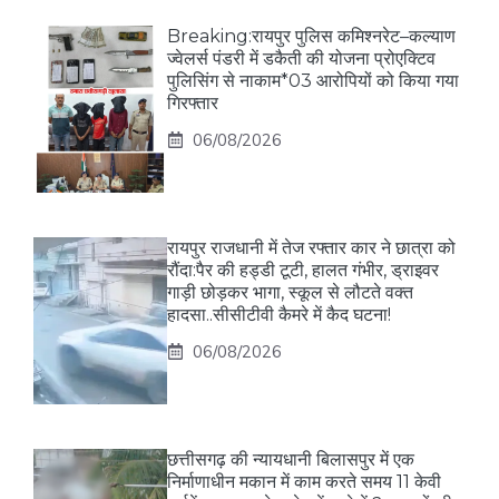
Breaking:रायपुर पुलिस कमिश्नरेट–कल्याण
ज्वेलर्स पंडरी में डकैती की योजना प्रोएक्टिव
पुलिसिंग से नाकाम*03 आरोपियों को किया गया
गिरफ्तार
06/08/2026
रायपुर राजधानी में तेज रफ्तार कार ने छात्रा को
रौंदा:पैर की हड्डी टूटी, हालत गंभीर, ड्राइवर
गाड़ी छोड़कर भागा, स्कूल से लौटते वक्त
हादसा..सीसीटीवी कैमरे में कैद घटना!
06/08/2026
छत्तीसगढ़ की न्यायधानी बिलासपुर में एक
निर्माणाधीन मकान में काम करते समय 11 केवी