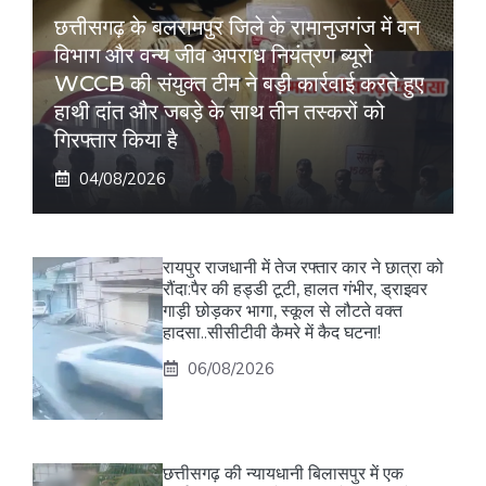
छत्तीसगढ़ के बलरामपुर जिले के रामानुजगंज में वन
विभाग और वन्य जीव अपराध नियंत्रण ब्यूरो
WCCB की संयुक्त टीम ने बड़ी कार्रवाई करते हुए
हाथी दांत और जबड़े के साथ तीन तस्करों को
गिरफ्तार किया है
04/08/2026
रायपुर राजधानी में तेज रफ्तार कार ने छात्रा को
रौंदा:पैर की हड्डी टूटी, हालत गंभीर, ड्राइवर
गाड़ी छोड़कर भागा, स्कूल से लौटते वक्त
हादसा..सीसीटीवी कैमरे में कैद घटना!
06/08/2026
छत्तीसगढ़ की न्यायधानी बिलासपुर में एक