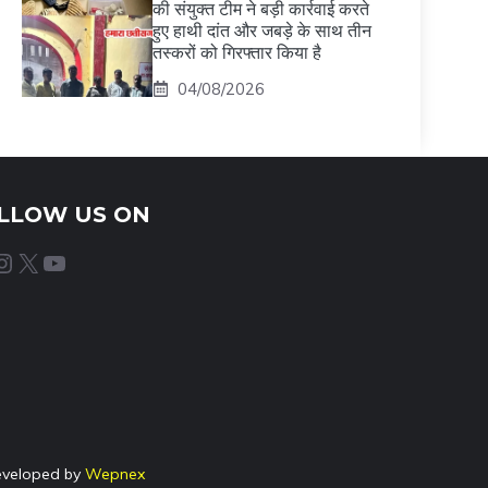
की संयुक्त टीम ने बड़ी कार्रवाई करते
हुए हाथी दांत और जबड़े के साथ तीन
तस्करों को गिरफ्तार किया है
04/08/2026
LLOW US ON
agram
X
YouTube
eveloped by
Wepnex