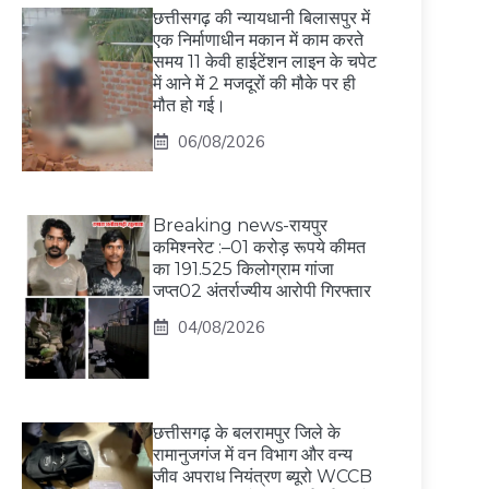
छत्तीसगढ़ की न्यायधानी बिलासपुर में
एक निर्माणाधीन मकान में काम करते
समय 11 केवी हाईटेंशन लाइन के चपेट
में आने में 2 मजदूरों की मौके पर ही
मौत हो गई।
06/08/2026
Breaking news-रायपुर
कमिश्नरेट :–01 करोड़ रूपये कीमत
का 191.525 किलोग्राम गांजा
जप्त02 अंतर्राज्यीय आरोपी गिरफ्तार
04/08/2026
छत्तीसगढ़ के बलरामपुर जिले के
रामानुजगंज में वन विभाग और वन्य
जीव अपराध नियंत्रण ब्यूरो WCCB