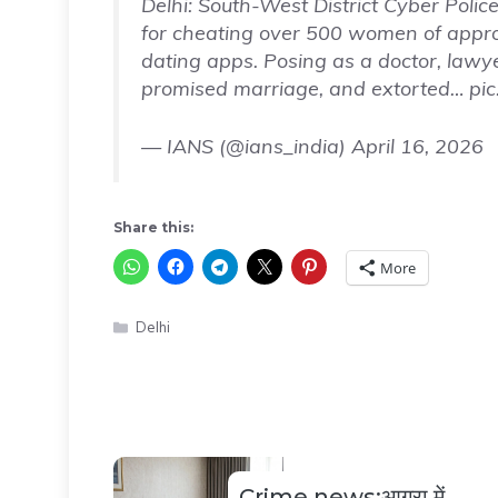
Delhi: South-West District Cyber Pol
for cheating over 500 women of approx
dating apps. Posing as a doctor, lawye
promised marriage, and extorted…
pi
— IANS (@ians_india)
April 16, 2026
Share this:
More
Categories
Delhi
Crime news:आगरा में