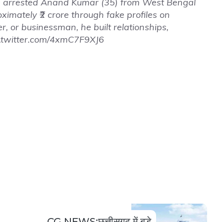
ice arrested Anand Kumar (35) from West Bengal
imately ₹2 crore through fake profiles on
r, or businessman, he built relationships,
c.twitter.com/4xmC7F9XJ6
CG NEWS:छत्तीसगढ़ में बड़े