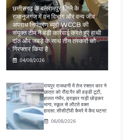
छत्तीसगढ़ के बलरामपुर जिले के
रामानुजगंज में वन विभाग और वन्य जीव
अपराध नियंत्रण ब्यूरो WCCB की
संयुक्त टीम ने बड़ी कार्रवाई करते हुए हाथी
दांत और जबड़े के साथ तीन तस्करों को
गिरफ्तार किया है
04/08/2026
रायपुर राजधानी में तेज रफ्तार कार ने
छात्रा को रौंदा:पैर की हड्डी टूटी,
हालत गंभीर, ड्राइवर गाड़ी छोड़कर
भागा, स्कूल से लौटते वक्त
हादसा..सीसीटीवी कैमरे में कैद घटना!
06/08/2026