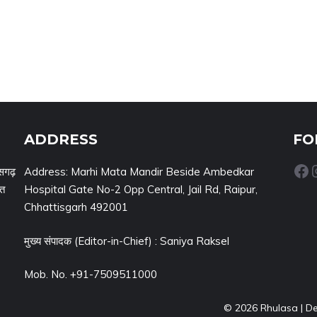
ADDRESS
FO
Facebook
Inst
सगढ़
Address: Marhi Mata Mandir Beside Ambedkar
नत
Hospital Gate No-2 Opp Central, Jail Rd, Raipur,
Chhattisgarh 492001
मुख्य संपादक (Editor-in-Chief) : Saniya Raksel
Mob. No. +91-7509511000
© 2026 Rhulasa | D