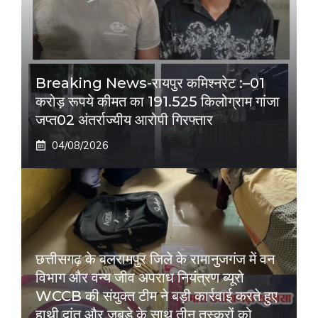
Breaking News-रायपुर कमिश्नरेट :–01
करोड़ रूपये कीमत का 191.525 किलोग्राम गांजा
जप्त02 अंतर्राज्यीय आरोपी गिरफ्तार
04/08/2026
छत्तीसगढ़ के बलरामपुर जिले के रामानुजगंज में वन
विभाग और वन्य जीव अपराध नियंत्रण ब्यूरो
WCCB की संयुक्त टीम ने बड़ी कार्रवाई करते हुए
हाथी दांत और जबड़े के साथ तीन तस्करों को