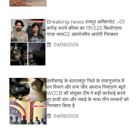
Breaking news-रायपुर कमिश्नरेट :–01
करोड़ रूपये कीमत का 191.525 किलोग्राम
गांजा जप्त02 अंतर्राज्यीय आरोपी गिरफ्तार
04/08/2026
छत्तीसगढ़ के बलरामपुर जिले के रामानुजगंज में
वन विभाग और वन्य जीव अपराध नियंत्रण ब्यूरो
WCCB की संयुक्त टीम ने बड़ी कार्रवाई करते
हुए हाथी दांत और जबड़े के साथ तीन तस्करों को
गिरफ्तार किया है
04/08/2026