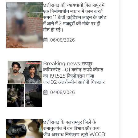
छत्तीसगढ़ की न्यायधानी बिलासपुर में
एक निर्माणाधीन मकान में काम करते
समय 11 केवी हाईटेंशन लाइन के चपेट
में आने में 2 मजदूरों की मौके पर ही
मौत हो गई।
06/08/2026
Breaking news-रायपुर
कमिश्नरेट :–01 करोड़ रूपये कीमत
का 191.525 किलोग्राम गांजा
जप्त02 अंतर्राज्यीय आरोपी गिरफ्तार
04/08/2026
छत्तीसगढ़ के बलरामपुर जिले के
रामानुजगंज में वन विभाग और वन्य
जीव अपराध नियंत्रण ब्यूरो WCCB