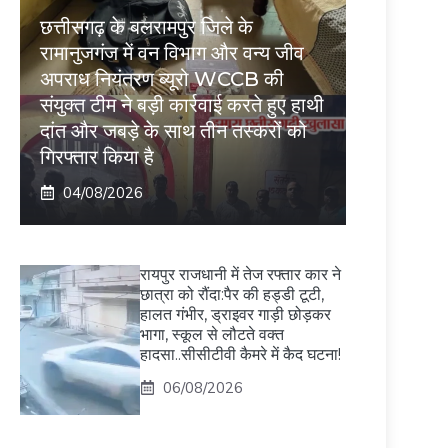
छत्तीसगढ़ के बलरामपुर जिले के
रामानुजगंज में वन विभाग और वन्य जीव
अपराध नियंत्रण ब्यूरो WCCB की
संयुक्त टीम ने बड़ी कार्रवाई करते हुए हाथी
दांत और जबड़े के साथ तीन तस्करों को
गिरफ्तार किया है
04/08/2026
रायपुर राजधानी में तेज रफ्तार कार ने
छात्रा को रौंदा:पैर की हड्डी टूटी,
हालत गंभीर, ड्राइवर गाड़ी छोड़कर
भागा, स्कूल से लौटते वक्त
हादसा..सीसीटीवी कैमरे में कैद घटना!
06/08/2026