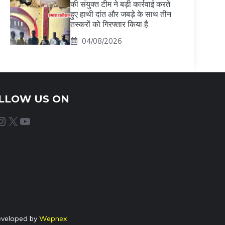
की संयुक्त टीम ने बड़ी कार्रवाई करते
हुए हाथी दांत और जबड़े के साथ तीन
तस्करों को गिरफ्तार किया है
04/08/2026
LLOW US ON
agram
X
YouTube
eveloped by
Wepnex