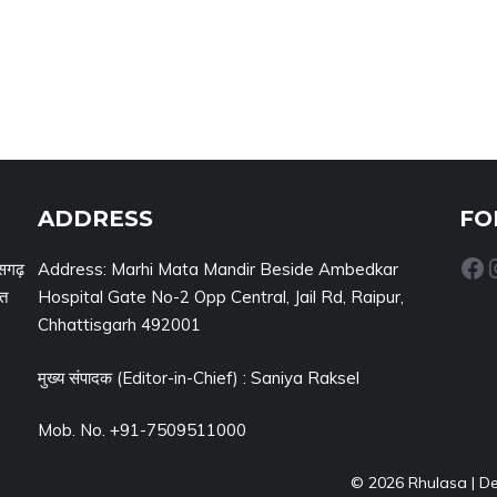
ADDRESS
FO
Facebook
Inst
सगढ़
Address: Marhi Mata Mandir Beside Ambedkar
नत
Hospital Gate No-2 Opp Central, Jail Rd, Raipur,
Chhattisgarh 492001
मुख्य संपादक (Editor-in-Chief) : Saniya Raksel
Mob. No. +91-7509511000
© 2026 Rhulasa | D