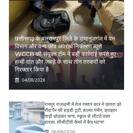
छत्तीसगढ़ के बलरामपुर जिले के रामानुजगंज में वन
विभाग और वन्य जीव अपराध नियंत्रण ब्यूरो
WCCB की संयुक्त टीम ने बड़ी कार्रवाई करते हुए
हाथी दांत और जबड़े के साथ तीन तस्करों को
गिरफ्तार किया है
04/08/2026
रायपुर राजधानी में तेज रफ्तार कार ने छात्रा को
रौंदा:पैर की हड्डी टूटी, हालत गंभीर, ड्राइवर
गाड़ी छोड़कर भागा, स्कूल से लौटते वक्त
हादसा..सीसीटीवी कैमरे में कैद घटना!
06/08/2026