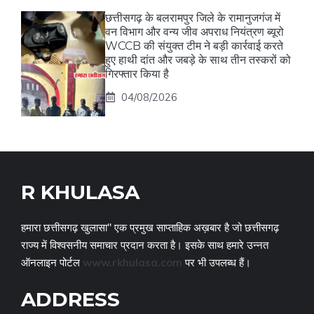
छत्तीसगढ़ के बलरामपुर जिले के रामानुजगंज में
वन विभाग और वन्य जीव अपराध नियंत्रण ब्यूरो
WCCB की संयुक्त टीम ने बड़ी कार्रवाई करते
हुए हाथी दांत और जबड़े के साथ तीन तस्करों को
गिरफ्तार किया है
04/08/2026
R KHULASA
हमारा छत्तीसगढ़ खुलासा" एक प्रमुख साप्ताहिक अख़बार है जो छत्तीसगढ़
राज्य में विश्वसनीय समाचार प्रदान करता है। इसके साथ हमारे उन्नत
ऑनलाइन पोर्टल
www.rkhulasa.com
पर भी उपलब्ध हैं।
ADDRESS