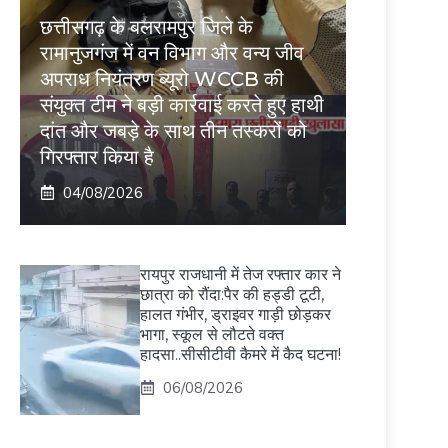
छत्तीसगढ़ के बलरामपुर जिले के
रामानुजगंज में वन विभाग और वन्य जीव
अपराध नियंत्रण ब्यूरो WCCB की
संयुक्त टीम ने बड़ी कार्रवाई करते हुए हाथी
दांत और जबड़े के साथ तीन तस्करों को
गिरफ्तार किया है
04/08/2026
रायपुर राजधानी में तेज रफ्तार कार ने
छात्रा को रौंदा:पैर की हड्डी टूटी,
हालत गंभीर, ड्राइवर गाड़ी छोड़कर
भागा, स्कूल से लौटते वक्त
हादसा..सीसीटीवी कैमरे में कैद घटना!
06/08/2026