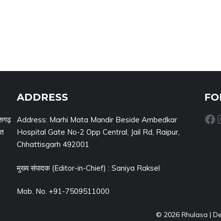
ADDRESS
FO
Facebook
Inst
सगढ़
Address: Marhi Mata Mandir Beside Ambedkar
नत
Hospital Gate No-2 Opp Central, Jail Rd, Raipur,
Chhattisgarh 492001
मुख्य संपादक (Editor-in-Chief) : Saniya Raksel
Mob. No. +91-7509511000
© 2026 Rhulasa | D