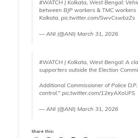
#WATCH
| Kolkata, West Bengal: Vehi
between BJP workers & TMC workers ou
Kolkata.
pic.twitter.com/SwvCswbzZs
— ANI (@ANI)
March 31, 2026
#WATCH
| Kolkata, West Bengal: A c
supporters outside the Election Commis
Additional Commissioner of Police D.P. 
control."
pic.twitter.com/12eyAXoUFS
— ANI (@ANI)
March 31, 2026
Share this: