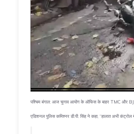
पश्चिम बंगाल: आज चुनाव आयोग के ऑफिस के बाहर TMC और BJP 
एडिशनल पुलिस कमिश्नर डी.पी. सिंह ने कहा, “हालात अभी कंट्रोल में