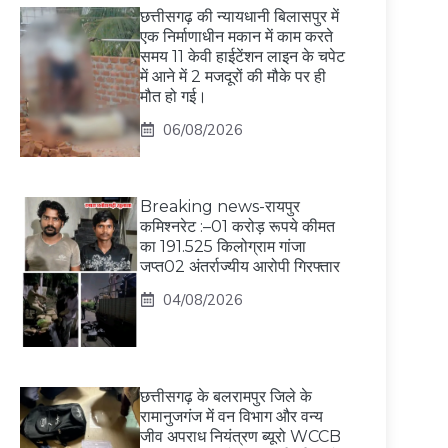
छत्तीसगढ़ की न्यायधानी बिलासपुर में
एक निर्माणाधीन मकान में काम करते
समय 11 केवी हाईटेंशन लाइन के चपेट
में आने में 2 मजदूरों की मौके पर ही
मौत हो गई।
06/08/2026
Breaking news-रायपुर
कमिश्नरेट :–01 करोड़ रूपये कीमत
का 191.525 किलोग्राम गांजा
जप्त02 अंतर्राज्यीय आरोपी गिरफ्तार
04/08/2026
छत्तीसगढ़ के बलरामपुर जिले के
रामानुजगंज में वन विभाग और वन्य
जीव अपराध नियंत्रण ब्यूरो WCCB