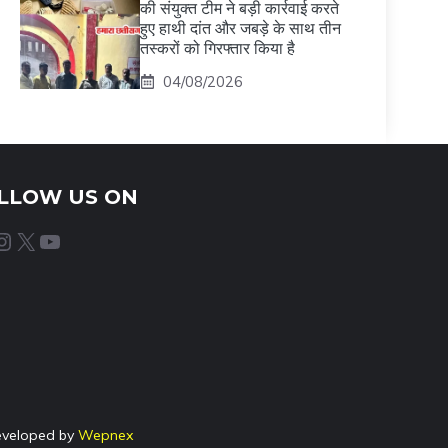
की संयुक्त टीम ने बड़ी कार्रवाई करते
हुए हाथी दांत और जबड़े के साथ तीन
तस्करों को गिरफ्तार किया है
04/08/2026
LLOW US ON
agram
X
YouTube
eveloped by
Wepnex