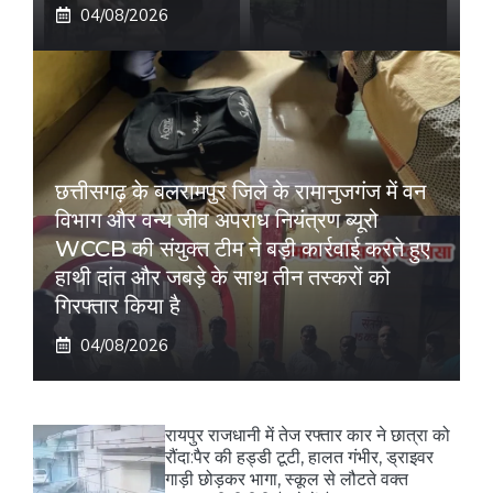
04/08/2026
छत्तीसगढ़ के बलरामपुर जिले के रामानुजगंज में वन
विभाग और वन्य जीव अपराध नियंत्रण ब्यूरो
WCCB की संयुक्त टीम ने बड़ी कार्रवाई करते हुए
हाथी दांत और जबड़े के साथ तीन तस्करों को
गिरफ्तार किया है
04/08/2026
रायपुर राजधानी में तेज रफ्तार कार ने छात्रा को
रौंदा:पैर की हड्डी टूटी, हालत गंभीर, ड्राइवर
गाड़ी छोड़कर भागा, स्कूल से लौटते वक्त