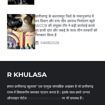
छत्तीसगढ़ के बलरामपुर जिले के रामानुजगंज में
वन विभाग और वन्य जीव अपराध नियंत्रण ब्यूरो
WCCB की संयुक्त टीम ने बड़ी कार्रवाई करते
हुए हाथी दांत और जबड़े के साथ तीन तस्करों को
गिरफ्तार किया है
04/08/2026
R KHULASA
हमारा छत्तीसगढ़ खुलासा" एक प्रमुख साप्ताहिक अख़बार है जो छत्तीसगढ़
राज्य में विश्वसनीय समाचार प्रदान करता है। इसके साथ हमारे उन्नत
ऑनलाइन पोर्टल
www.rkhulasa.com
पर भी उपलब्ध हैं।