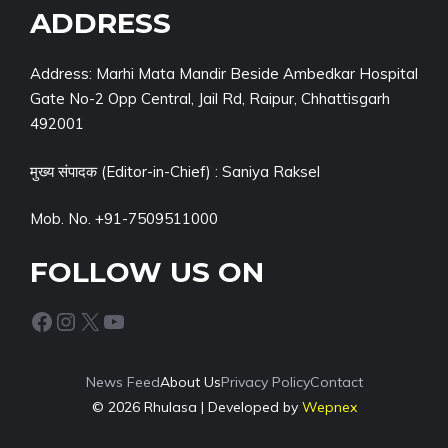
ADDRESS
Address: Marhi Mata Mandir Beside Ambedkar Hospital
Gate No-2 Opp Central, Jail Rd, Raipur, Chhattisgarh
492001
मुख्य संपादक (Editor-in-Chief) : Saniya Raksel
Mob. No. +91-7509511000
FOLLOW US ON
Facebook
Instagram
X
YouTube
News Feed
About Us
Privacy Policy
Contact
© 2026 Rhulasa | Developed by
Wepnex