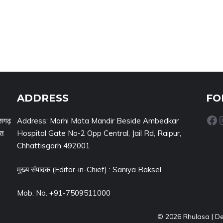
ADDRESS
FO
Facebook
Inst
सगढ़
Address: Marhi Mata Mandir Beside Ambedkar
नत
Hospital Gate No-2 Opp Central, Jail Rd, Raipur,
Chhattisgarh 492001
मुख्य संपादक (Editor-in-Chief) : Saniya Raksel
Mob. No. +91-7509511000
© 2026 Rhulasa | D