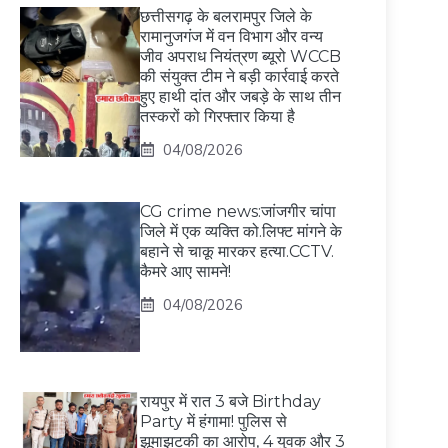
छत्तीसगढ़ के बलरामपुर जिले के
रामानुजगंज में वन विभाग और वन्य
जीव अपराध नियंत्रण ब्यूरो WCCB
की संयुक्त टीम ने बड़ी कार्रवाई करते
हुए हाथी दांत और जबड़े के साथ तीन
तस्करों को गिरफ्तार किया है
04/08/2026
CG crime news:जांजगीर चांपा
जिले में एक व्यक्ति को.लिफ्ट मांगने के
बहाने से चाकू मारकर हत्या.CCTV.
कैमरे आए सामने!
04/08/2026
रायपुर में रात 3 बजे Birthday
Party में हंगामा! पुलिस से
झूमाझटकी का आरोप, 4 युवक और 3