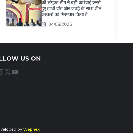
की संयुक्त टीम ने बड़ी कार्रवाई करते
हुए हाथी दांत और जबड़े के साथ तीन
तस्करों को गिरफ्तार किया है
04/08/2026
LLOW US ON
agram
X
YouTube
eveloped by
Wepnex