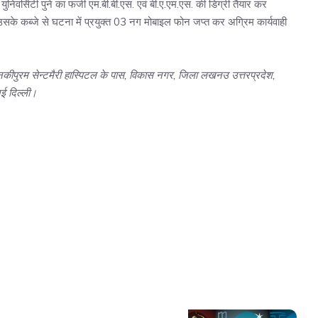
ुनिवर्सिटी पुने का फर्जी एम.बी.बी.एस. एवं बी.ए.एम.एस. की डिग्री तैयार कर
सके कब्जे से घटना में प्रयुक्त 03 नग मोबाइल फोन जप्त कर अग्रिम कार्यवाही
जानकीपुरम सेन्टमैरी हास्पिटल के पास, विकास नगर, जिला लखनउ उत्तरप्रदेश,
ई दिल्ली।