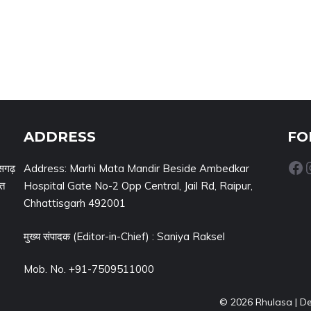
ADDRESS
FO
Facebook
Inst
सगढ़
Address: Marhi Mata Mandir Beside Ambedkar
नत
Hospital Gate No-2 Opp Central, Jail Rd, Raipur,
Chhattisgarh 492001
मुख्य संपादक (Editor-in-Chief) : Saniya Raksel
Mob. No. +91-7509511000
© 2026 Rhulasa | D