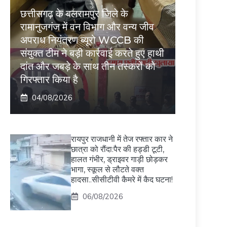
छत्तीसगढ़ के बलरामपुर जिले के
रामानुजगंज में वन विभाग और वन्य जीव
अपराध नियंत्रण ब्यूरो WCCB की
संयुक्त टीम ने बड़ी कार्रवाई करते हुए हाथी
दांत और जबड़े के साथ तीन तस्करों को
गिरफ्तार किया है
04/08/2026
रायपुर राजधानी में तेज रफ्तार कार ने
छात्रा को रौंदा:पैर की हड्डी टूटी,
हालत गंभीर, ड्राइवर गाड़ी छोड़कर
भागा, स्कूल से लौटते वक्त
हादसा..सीसीटीवी कैमरे में कैद घटना!
06/08/2026