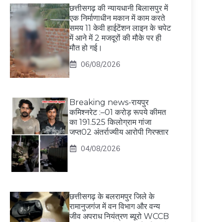
छत्तीसगढ़ की न्यायधानी बिलासपुर में
एक निर्माणाधीन मकान में काम करते
समय 11 केवी हाईटेंशन लाइन के चपेट
में आने में 2 मजदूरों की मौके पर ही
मौत हो गई।
06/08/2026
Breaking news-रायपुर
कमिश्नरेट :–01 करोड़ रूपये कीमत
का 191.525 किलोग्राम गांजा
जप्त02 अंतर्राज्यीय आरोपी गिरफ्तार
04/08/2026
छत्तीसगढ़ के बलरामपुर जिले के
रामानुजगंज में वन विभाग और वन्य
जीव अपराध नियंत्रण ब्यूरो WCCB