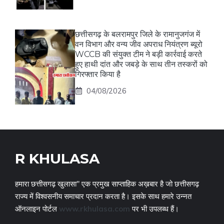
छत्तीसगढ़ के बलरामपुर जिले के रामानुजगंज में
वन विभाग और वन्य जीव अपराध नियंत्रण ब्यूरो
WCCB की संयुक्त टीम ने बड़ी कार्रवाई करते
हुए हाथी दांत और जबड़े के साथ तीन तस्करों को
गिरफ्तार किया है
04/08/2026
R KHULASA
हमारा छत्तीसगढ़ खुलासा" एक प्रमुख साप्ताहिक अख़बार है जो छत्तीसगढ़
राज्य में विश्वसनीय समाचार प्रदान करता है। इसके साथ हमारे उन्नत
ऑनलाइन पोर्टल
www.rkhulasa.com
पर भी उपलब्ध हैं।