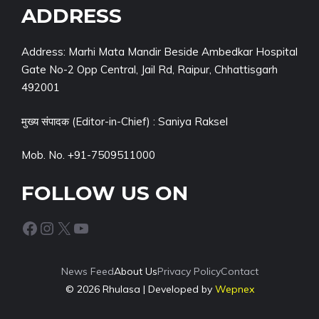
ADDRESS
Address: Marhi Mata Mandir Beside Ambedkar Hospital
Gate No-2 Opp Central, Jail Rd, Raipur, Chhattisgarh
492001
मुख्य संपादक (Editor-in-Chief) : Saniya Raksel
Mob. No. +91-7509511000
FOLLOW US ON
Facebook
Instagram
X
YouTube
News Feed
About Us
Privacy Policy
Contact
© 2026 Rhulasa | Developed by
Wepnex