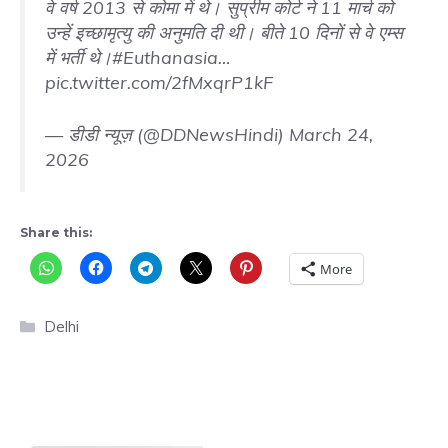
वे वर्ष 2013 से कोमा में थे। सुप्रीम कोर्ट ने 11 मार्च को
उन्हें इच्छामृत्यु की अनुमति दी थी। बीते 10 दिनों से वे एम्स
में भर्ती थे।
#Euthanasia
…
pic.twitter.com/2fMxqrP1kF
— डीडी न्यूज़ (@DDNewsHindi)
March 24,
2026
Share this:
More
Categories
Delhi