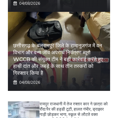
04/08/2026
छत्तीसगढ़ के बलरामपुर जिले के रामानुजगंज में वन
विभाग और वन्य जीव अपराध नियंत्रण ब्यूरो
WCCB की संयुक्त टीम ने बड़ी कार्रवाई करते हुए
हाथी दांत और जबड़े के साथ तीन तस्करों को
गिरफ्तार किया है
04/08/2026
रायपुर राजधानी में तेज रफ्तार कार ने छात्रा को
रौंदा:पैर की हड्डी टूटी, हालत गंभीर, ड्राइवर
गाड़ी छोड़कर भागा, स्कूल से लौटते वक्त