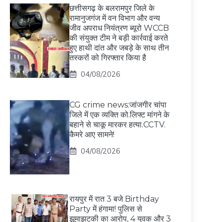
छत्तीसगढ़ के बलरामपुर जिले के
रामानुजगंज में वन विभाग और वन्य
जीव अपराध नियंत्रण ब्यूरो WCCB
की संयुक्त टीम ने बड़ी कार्रवाई करते
हुए हाथी दांत और जबड़े के साथ तीन
तस्करों को गिरफ्तार किया है
04/08/2026
CG crime news:जांजगीर चांपा
जिले में एक व्यक्ति को.लिफ्ट मांगने के
बहाने से चाकू मारकर हत्या.CCTV.
कैमरे आए सामने!
04/08/2026
रायपुर में रात 3 बजे Birthday
Party में हंगामा! पुलिस से
झूमाझटकी का आरोप, 4 युवक और 3