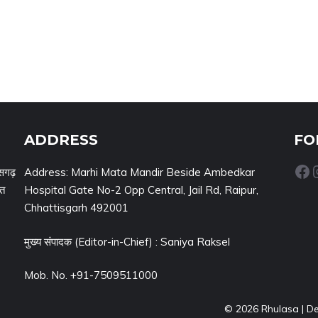
ADDRESS
FO
Facebook
Inst
सगढ़
Address: Marhi Mata Mandir Beside Ambedkar
नत
Hospital Gate No-2 Opp Central, Jail Rd, Raipur,
Chhattisgarh 492001
मुख्य संपादक (Editor-in-Chief) : Saniya Raksel
Mob. No. +91-7509511000
© 2026 Rhulasa | D