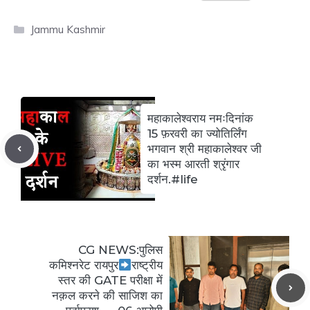
Categories
Jammu Kashmir
महाकालेश्वराय नमःदिनांक
15 फ़रवरी का ज्योतिर्लिंग
भगवान श्री महाकालेश्वर जी
का भस्म आरती श्रृंगार
दर्शन.#life
CG NEWS:पुलिस
कमिश्नरेट रायपुर
राष्ट्रीय
स्तर की GATE परीक्षा में
नक़ल करने की साजिश का