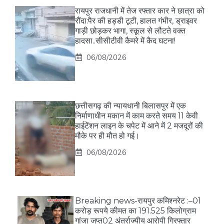
रायपुर राजधानी में तेज रफ्तार कार ने छात्रा को
रौंदा:पैर की हड्डी टूटी, हालत गंभीर, ड्राइवर
गाड़ी छोड़कर भागा, स्कूल से लौटते वक्त
हादसा..सीसीटीवी कैमरे में कैद घटना!
06/08/2026
छत्तीसगढ़ की न्यायधानी बिलासपुर में एक
निर्माणाधीन मकान में काम करते समय 11 केवी
हाईटेंशन लाइन के चपेट में आने में 2 मजदूरों की
मौके पर ही मौत हो गई।
06/08/2026
Breaking news-रायपुर कमिश्नरेट :–01
करोड़ रूपये कीमत का 191.525 किलोग्राम
गांजा जप्त02 अंतर्राज्यीय आरोपी गिरफ्तार