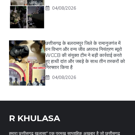
04/08/2026
छत्तीसगढ़ के बलरामपुर जिले के रामानुजगंज में
वन विभाग और वन्य जीव अपराध नियंत्रण ब्यूरो
WCCB की संयुक्त टीम ने बड़ी कार्रवाई करते
हुए हाथी दांत और जबड़े के साथ तीन तस्करों को
गिरफ्तार किया है
04/08/2026
R KHULASA
हमारा छत्तीसगढ़ खुलासा" एक प्रमुख साप्ताहिक अख़बार है जो छत्तीसगढ़