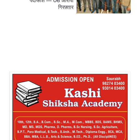
पर्दाफाश — 06 आरोपी
गिरफ़्तार