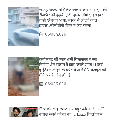
रायपुर राजधानी में तेज रफ्तार कार ने छात्रा को
रौंदा:पैर की हड्डी टूटी, हालत गंभीर, ड्राइवर
गाड़ी छोड़कर भागा, स्कूल से लौटते वक्त
हादसा..सीसीटीवी कैमरे में कैद घटना!
06/08/2026
छत्तीसगढ़ की न्यायधानी बिलासपुर में एक
निर्माणाधीन मकान में काम करते समय 11 केवी
हाईटेंशन लाइन के चपेट में आने में 2 मजदूरों की
मौके पर ही मौत हो गई।
06/08/2026
Breaking news-रायपुर कमिश्नरेट :–01
करोड़ रूपये कीमत का 191.525 किलोग्राम