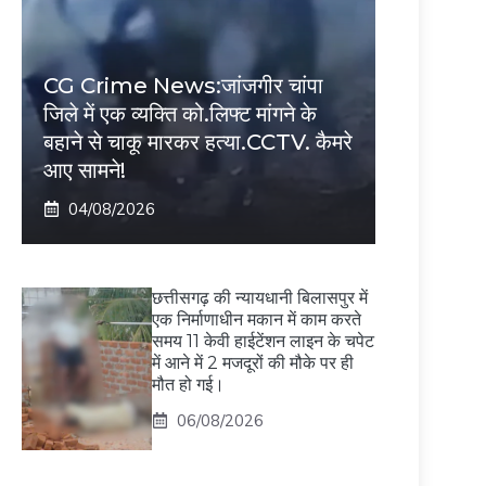
CG Crime News:जांजगीर चांपा
जिले में एक व्यक्ति को.लिफ्ट मांगने के
बहाने से चाकू मारकर हत्या.CCTV. कैमरे
आए सामने!
04/08/2026
छत्तीसगढ़ की न्यायधानी बिलासपुर में
एक निर्माणाधीन मकान में काम करते
समय 11 केवी हाईटेंशन लाइन के चपेट
में आने में 2 मजदूरों की मौके पर ही
मौत हो गई।
06/08/2026