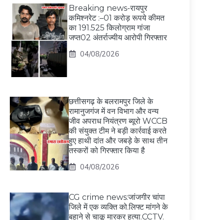
Breaking news-रायपुर
कमिश्नरेट :–01 करोड़ रूपये कीमत
का 191.525 किलोग्राम गांजा
जप्त02 अंतर्राज्यीय आरोपी गिरफ्तार
04/08/2026
छत्तीसगढ़ के बलरामपुर जिले के
रामानुजगंज में वन विभाग और वन्य
जीव अपराध नियंत्रण ब्यूरो WCCB
की संयुक्त टीम ने बड़ी कार्रवाई करते
हुए हाथी दांत और जबड़े के साथ तीन
तस्करों को गिरफ्तार किया है
04/08/2026
CG crime news:जांजगीर चांपा
जिले में एक व्यक्ति को.लिफ्ट मांगने के
बहाने से चाकू मारकर हत्या.CCTV.