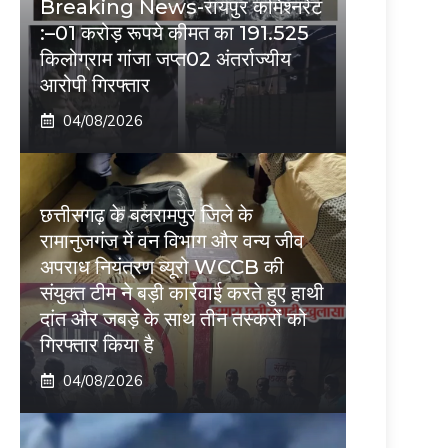
Breaking News-रायपुर कमिश्नरेट
:–01 करोड़ रूपये कीमत का 191.525
किलोग्राम गांजा जप्त02 अंतर्राज्यीय
आरोपी गिरफ्तार
04/08/2026
छत्तीसगढ़ के बलरामपुर जिले के
रामानुजगंज में वन विभाग और वन्य जीव
अपराध नियंत्रण ब्यूरो WCCB की
संयुक्त टीम ने बड़ी कार्रवाई करते हुए हाथी
दांत और जबड़े के साथ तीन तस्करों को
गिरफ्तार किया है
04/08/2026