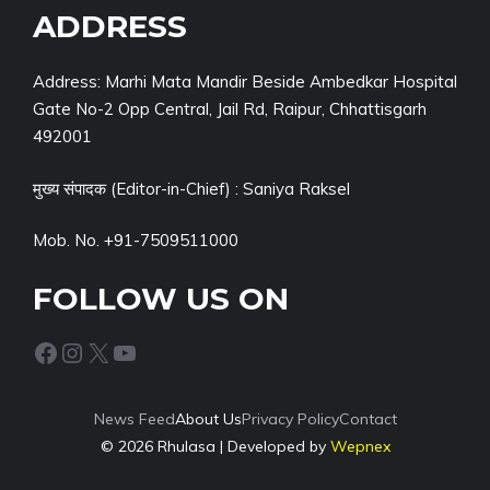
ADDRESS
Address: Marhi Mata Mandir Beside Ambedkar Hospital
Gate No-2 Opp Central, Jail Rd, Raipur, Chhattisgarh
492001
मुख्य संपादक (Editor-in-Chief) : Saniya Raksel
Mob. No. +91-7509511000
FOLLOW US ON
Facebook
Instagram
X
YouTube
News Feed
About Us
Privacy Policy
Contact
© 2026 Rhulasa | Developed by
Wepnex