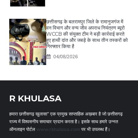
छत्तीसगढ़ के बलरामपुर जिले के रामानुजगंज में
वन विभाग और वन्य जीव अपराध नियंत्रण ब्यूरो
WCCB की संयुक्त टीम ने बड़ी कार्रवाई करते
हुए हाथी दांत और जबड़े के साथ तीन तस्करों को
गिरफ्तार किया है
04/08/2026
R KHULASA
हमारा छत्तीसगढ़ खुलासा" एक प्रमुख साप्ताहिक अख़बार है जो छत्तीसगढ़
राज्य में विश्वसनीय समाचार प्रदान करता है। इसके साथ हमारे उन्नत
ऑनलाइन पोर्टल
www.rkhulasa.com
पर भी उपलब्ध हैं।