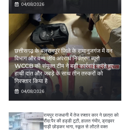
04/08/2026
छत्तीसगढ़ के बलरामपुर जिले के रामानुजगंज में वन
विभाग और वन्य जीव अपराध नियंत्रण ब्यूरो
WCCB की संयुक्त टीम ने बड़ी कार्रवाई करते हुए
हाथी दांत और जबड़े के साथ तीन तस्करों को
गिरफ्तार किया है
04/08/2026
रायपुर राजधानी में तेज रफ्तार कार ने छात्रा को
रौंदा:पैर की हड्डी टूटी, हालत गंभीर, ड्राइवर
गाड़ी छोड़कर भागा, स्कूल से लौटते वक्त