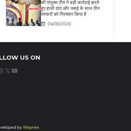
की संयुक्त टीम ने बड़ी कार्रवाई करते
हुए हाथी दांत और जबड़े के साथ तीन
तस्करों को गिरफ्तार किया है
04/08/2026
LLOW US ON
agram
X
YouTube
eveloped by
Wepnex