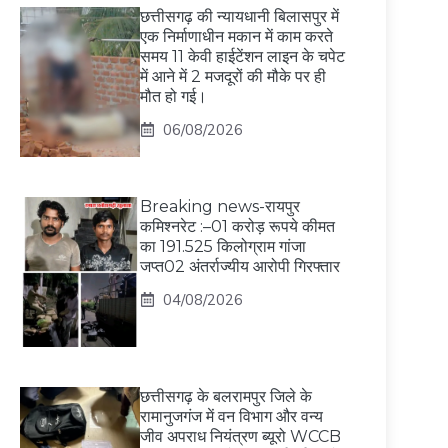
छत्तीसगढ़ की न्यायधानी बिलासपुर में
एक निर्माणाधीन मकान में काम करते
समय 11 केवी हाईटेंशन लाइन के चपेट
में आने में 2 मजदूरों की मौके पर ही
मौत हो गई।
06/08/2026
Breaking news-रायपुर
कमिश्नरेट :–01 करोड़ रूपये कीमत
का 191.525 किलोग्राम गांजा
जप्त02 अंतर्राज्यीय आरोपी गिरफ्तार
04/08/2026
छत्तीसगढ़ के बलरामपुर जिले के
रामानुजगंज में वन विभाग और वन्य
जीव अपराध नियंत्रण ब्यूरो WCCB