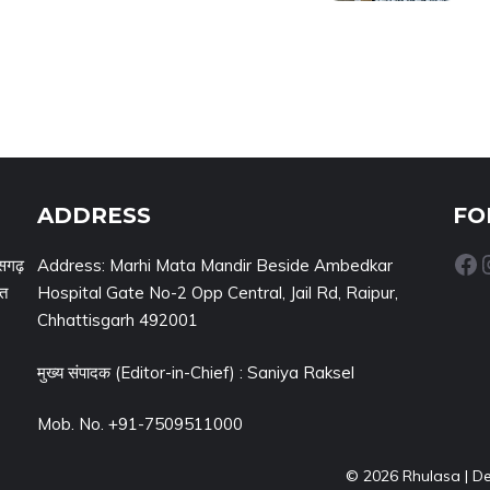
ADDRESS
FO
Facebook
Inst
सगढ़
Address: Marhi Mata Mandir Beside Ambedkar
नत
Hospital Gate No-2 Opp Central, Jail Rd, Raipur,
Chhattisgarh 492001
मुख्य संपादक (Editor-in-Chief) : Saniya Raksel
Mob. No. +91-7509511000
© 2026 Rhulasa | D