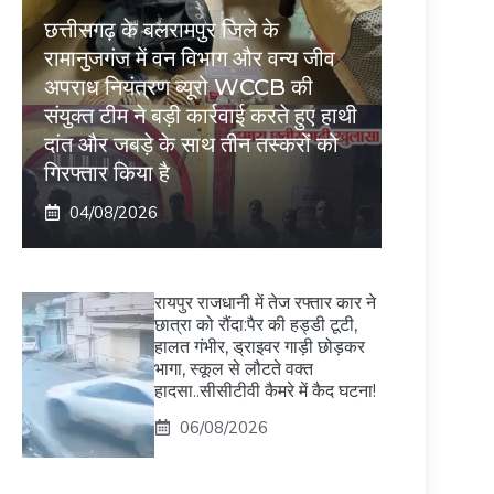
छत्तीसगढ़ के बलरामपुर जिले के
रामानुजगंज में वन विभाग और वन्य जीव
अपराध नियंत्रण ब्यूरो WCCB की
संयुक्त टीम ने बड़ी कार्रवाई करते हुए हाथी
दांत और जबड़े के साथ तीन तस्करों को
गिरफ्तार किया है
04/08/2026
रायपुर राजधानी में तेज रफ्तार कार ने
छात्रा को रौंदा:पैर की हड्डी टूटी,
हालत गंभीर, ड्राइवर गाड़ी छोड़कर
भागा, स्कूल से लौटते वक्त
हादसा..सीसीटीवी कैमरे में कैद घटना!
06/08/2026