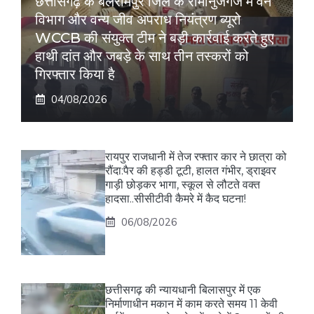
छत्तीसगढ़ के बलरामपुर जिले के रामानुजगंज में वन
विभाग और वन्य जीव अपराध नियंत्रण ब्यूरो
WCCB की संयुक्त टीम ने बड़ी कार्रवाई करते हुए
हाथी दांत और जबड़े के साथ तीन तस्करों को
गिरफ्तार किया है
04/08/2026
रायपुर राजधानी में तेज रफ्तार कार ने छात्रा को
रौंदा:पैर की हड्डी टूटी, हालत गंभीर, ड्राइवर
गाड़ी छोड़कर भागा, स्कूल से लौटते वक्त
हादसा..सीसीटीवी कैमरे में कैद घटना!
06/08/2026
छत्तीसगढ़ की न्यायधानी बिलासपुर में एक
निर्माणाधीन मकान में काम करते समय 11 केवी