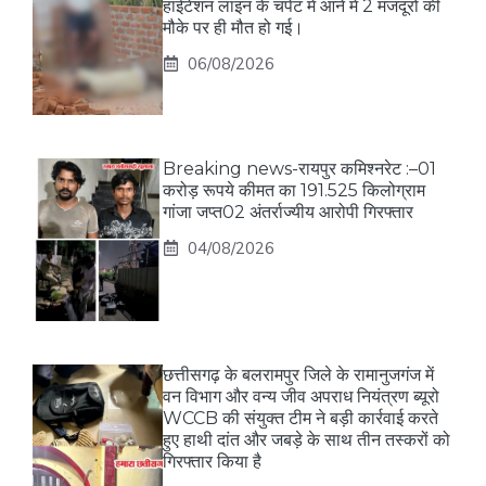
हाईटेंशन लाइन के चपेट में आने में 2 मजदूरों की
मौके पर ही मौत हो गई।
06/08/2026
Breaking news-रायपुर कमिश्नरेट :–01
करोड़ रूपये कीमत का 191.525 किलोग्राम
गांजा जप्त02 अंतर्राज्यीय आरोपी गिरफ्तार
04/08/2026
छत्तीसगढ़ के बलरामपुर जिले के रामानुजगंज में
वन विभाग और वन्य जीव अपराध नियंत्रण ब्यूरो
WCCB की संयुक्त टीम ने बड़ी कार्रवाई करते
हुए हाथी दांत और जबड़े के साथ तीन तस्करों को
गिरफ्तार किया है