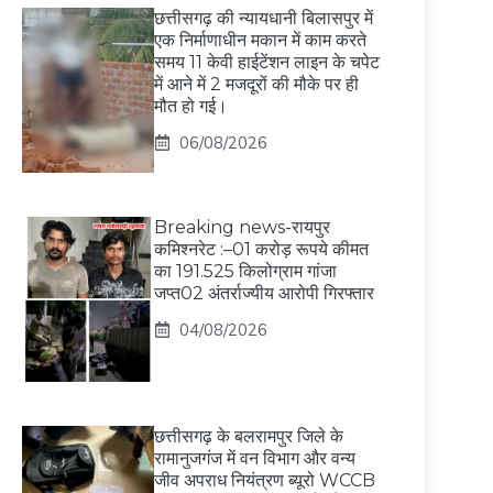
छत्तीसगढ़ की न्यायधानी बिलासपुर में
एक निर्माणाधीन मकान में काम करते
समय 11 केवी हाईटेंशन लाइन के चपेट
में आने में 2 मजदूरों की मौके पर ही
मौत हो गई।
06/08/2026
Breaking news-रायपुर
कमिश्नरेट :–01 करोड़ रूपये कीमत
का 191.525 किलोग्राम गांजा
जप्त02 अंतर्राज्यीय आरोपी गिरफ्तार
04/08/2026
छत्तीसगढ़ के बलरामपुर जिले के
रामानुजगंज में वन विभाग और वन्य
जीव अपराध नियंत्रण ब्यूरो WCCB