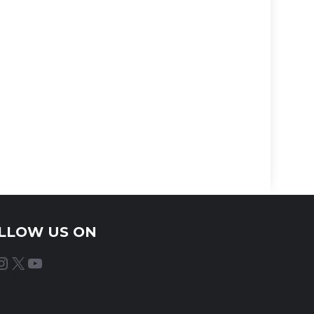
LLOW US ON
agram
X
YouTube