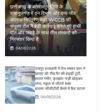
छत्तीसगढ़ के बलरामपुर जिले के
रामानुजगंज में वन विभाग और वन्य जीव
अपराध नियंत्रण ब्यूरो WCCB की
संयुक्त टीम ने बड़ी कार्रवाई करते हुए हाथी
दांत और जबड़े के साथ तीन तस्करों को
गिरफ्तार किया है
04/08/2026
रायपुर राजधानी में तेज रफ्तार कार ने
छात्रा को रौंदा:पैर की हड्डी टूटी,
हालत गंभीर, ड्राइवर गाड़ी छोड़कर
भागा, स्कूल से लौटते वक्त
हादसा..सीसीटीवी कैमरे में कैद घटना!
06/08/2026