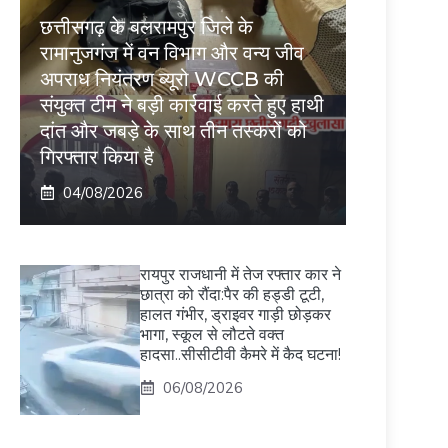
छत्तीसगढ़ के बलरामपुर जिले के
रामानुजगंज में वन विभाग और वन्य जीव
अपराध नियंत्रण ब्यूरो WCCB की
संयुक्त टीम ने बड़ी कार्रवाई करते हुए हाथी
दांत और जबड़े के साथ तीन तस्करों को
गिरफ्तार किया है
04/08/2026
रायपुर राजधानी में तेज रफ्तार कार ने
छात्रा को रौंदा:पैर की हड्डी टूटी,
हालत गंभीर, ड्राइवर गाड़ी छोड़कर
भागा, स्कूल से लौटते वक्त
हादसा..सीसीटीवी कैमरे में कैद घटना!
06/08/2026