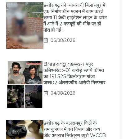
छत्तीसगढ़ की न्यायधानी बिलासपुर में
एक निर्माणाधीन मकान में काम करते
समय 11 केवी हाईटेंशन लाइन के चपेट
में आने में 2 मजदूरों की मौके पर ही
मौत हो गई।
06/08/2026
Breaking news-रायपुर
कमिश्नरेट :–01 करोड़ रूपये कीमत
का 191.525 किलोग्राम गांजा
जप्त02 अंतर्राज्यीय आरोपी गिरफ्तार
04/08/2026
छत्तीसगढ़ के बलरामपुर जिले के
रामानुजगंज में वन विभाग और वन्य
जीव अपराध नियंत्रण ब्यूरो WCCB