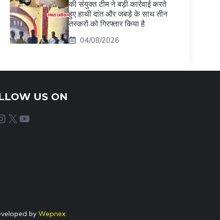
की संयुक्त टीम ने बड़ी कार्रवाई करते
हुए हाथी दांत और जबड़े के साथ तीन
तस्करों को गिरफ्तार किया है
04/08/2026
LLOW US ON
agram
X
YouTube
eveloped by
Wepnex