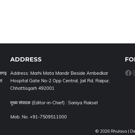
ADDRESS
FO
Facebook
Inst
सगढ़
Address: Marhi Mata Mandir Beside Ambedkar
नत
Hospital Gate No-2 Opp Central, Jail Rd, Raipur,
Chhattisgarh 492001
मुख्य संपादक (Editor-in-Chief) : Saniya Raksel
Mob. No. +91-7509511000
© 2026 Rhulasa | D