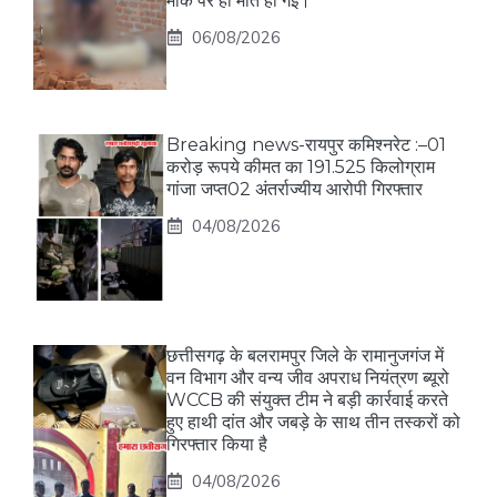
मौके पर ही मौत हो गई।
06/08/2026
Breaking news-रायपुर कमिश्नरेट :–01
करोड़ रूपये कीमत का 191.525 किलोग्राम
गांजा जप्त02 अंतर्राज्यीय आरोपी गिरफ्तार
04/08/2026
छत्तीसगढ़ के बलरामपुर जिले के रामानुजगंज में
वन विभाग और वन्य जीव अपराध नियंत्रण ब्यूरो
WCCB की संयुक्त टीम ने बड़ी कार्रवाई करते
हुए हाथी दांत और जबड़े के साथ तीन तस्करों को
गिरफ्तार किया है
04/08/2026