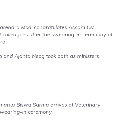
 Narendra Modi congratulates Assam CM
colleagues after the swearing-in ceremony at
ara
o and Ajanta Neog took oath as ministers
manta Biswa Sarma arrives at Veterinary
swearing-in ceremony.