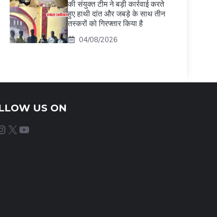
की संयुक्त टीम ने बड़ी कार्रवाई करते
हुए हाथी दांत और जबड़े के साथ तीन
तस्करों को गिरफ्तार किया है
04/08/2026
LLOW US ON
agram
X
YouTube