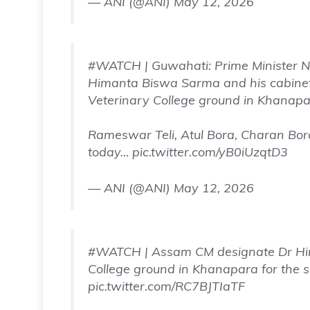
— ANI (@ANI)
May 12, 2026
#WATCH
| Guwahati: Prime Minister
Himanta Biswa Sarma and his cabinet 
Veterinary College ground in Khanap
Rameswar Teli, Atul Bora, Charan Bor
today…
pic.twitter.com/yB0iUzqtD3
— ANI (@ANI)
May 12, 2026
#WATCH
| Assam CM designate Dr Hi
College ground in Khanapara for the 
pic.twitter.com/RC7BJTIaTF