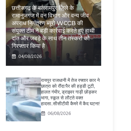
छत्तीसगढ़ के बलरामपुर जिले के
रामानुजगंज में वन विभाग और वन्य जीव
अपराध नियंत्रण ब्यूरो WCCB की
संयुक्त टीम ने बड़ी कार्रवाई करते हुए हाथी
दांत और जबड़े के साथ तीन तस्करों को
गिरफ्तार किया है
04/08/2026
रायपुर राजधानी में तेज रफ्तार कार ने
छात्रा को रौंदा:पैर की हड्डी टूटी,
हालत गंभीर, ड्राइवर गाड़ी छोड़कर
भागा, स्कूल से लौटते वक्त
हादसा..सीसीटीवी कैमरे में कैद घटना!
06/08/2026