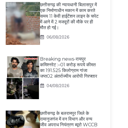
छत्तीसगढ़ की न्यायधानी बिलासपुर में
एक निर्माणाधीन मकान में काम करते
समय 11 केवी हाईटेंशन लाइन के चपेट
में आने में 2 मजदूरों की मौके पर ही
मौत हो गई।
06/08/2026
Breaking news-रायपुर
कमिश्नरेट :–01 करोड़ रूपये कीमत
का 191.525 किलोग्राम गांजा
जप्त02 अंतर्राज्यीय आरोपी गिरफ्तार
04/08/2026
छत्तीसगढ़ के बलरामपुर जिले के
रामानुजगंज में वन विभाग और वन्य
जीव अपराध नियंत्रण ब्यूरो WCCB