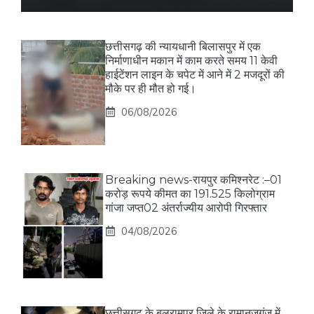
छत्तीसगढ़ की न्यायधानी बिलासपुर में एक
निर्माणाधीन मकान में काम करते समय 11 केवी
हाईटेंशन लाइन के चपेट में आने में 2 मजदूरों की
मौके पर ही मौत हो गई।
06/08/2026
Breaking news-रायपुर कमिश्नरेट :–01
करोड़ रूपये कीमत का 191.525 किलोग्राम
गांजा जप्त02 अंतर्राज्यीय आरोपी गिरफ्तार
04/08/2026
छत्तीसगढ़ के बलरामपुर जिले के रामानुजगंज में