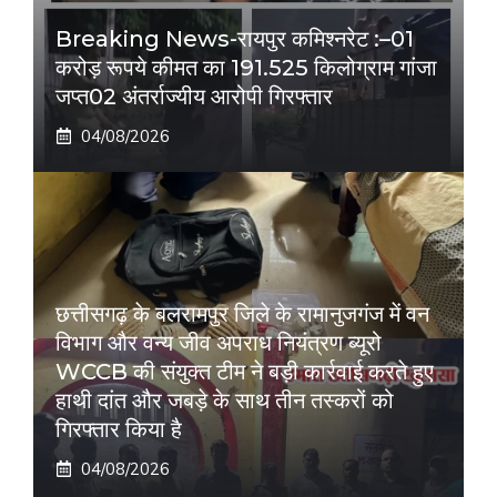
Breaking News-रायपुर कमिश्नरेट :–01
करोड़ रूपये कीमत का 191.525 किलोग्राम गांजा
जप्त02 अंतर्राज्यीय आरोपी गिरफ्तार
04/08/2026
छत्तीसगढ़ के बलरामपुर जिले के रामानुजगंज में वन
विभाग और वन्य जीव अपराध नियंत्रण ब्यूरो
WCCB की संयुक्त टीम ने बड़ी कार्रवाई करते हुए
हाथी दांत और जबड़े के साथ तीन तस्करों को
गिरफ्तार किया है
04/08/2026