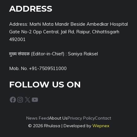
ADDRESS
Address: Marhi Mata Mandir Beside Ambedkar Hospital
Gate No-2 Opp Central, Jail Rd, Raipur, Chhattisgarh
492001
मुख्य संपादक (Editor-in-Chief) : Saniya Raksel
Mob. No. +91-7509511000
FOLLOW US ON
Facebook
Instagram
X
YouTube
News Feed
About Us
Privacy Policy
Contact
© 2026 Rhulasa | Developed by
Wepnex