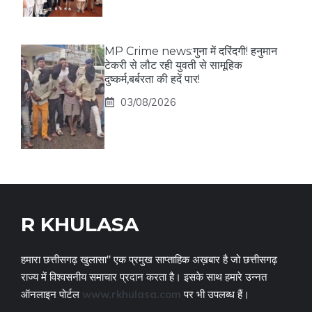
MP Crime news:गुना में दरिंदगी! हनुमान
टेकरी से लौट रही युवती से सामूहिक
दुष्कर्म,बर्बरता की हदें पार!
03/08/2026
R KHULASA
हमारा छत्तीसगढ़ खुलासा" एक प्रमुख साप्ताहिक अख़बार है जो छत्तीसगढ़
राज्य में विश्वसनीय समाचार प्रदान करता है। इसके साथ हमारे उन्नत
ऑनलाइन पोर्टल
www.rkhulasa.com
पर भी उपलब्ध हैं।