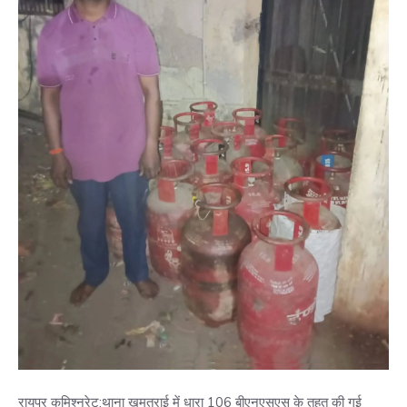
रायपुर कमिश्नरेट:थाना खमतराई में धारा 106 बीएनएसएस के तहत की गई