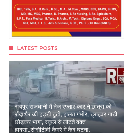
LATEST POSTS
रायपुर राजधानी में तेज रफ्तार कार ने छात्रा को
रौंदा:पैर की हड्डी टूटी, हालत गंभीर, ड्राइवर गाड़ी
छोड़कर भागा, स्कूल से लौटते वक्त
हादसा..सीसीटीवी कैमरे में कैद घटना!