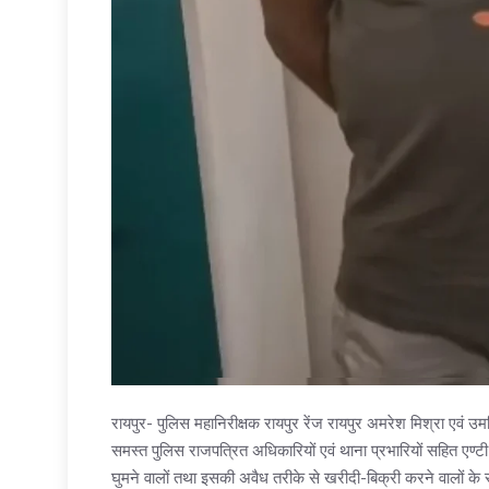
रायपुर- पुलिस महानिरीक्षक रायपुर रेंज रायपुर अमरेश मिश्रा एवं उमन
समस्त पुलिस राजपत्रित अधिकारियों एवं थाना प्रभारियों सहित एण
घुमने वालों तथा इसकी अवैध तरीके से खरीदी-बिक्री करने वालों के