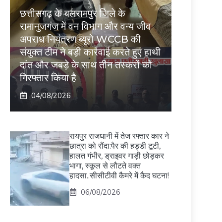
छत्तीसगढ़ के बलरामपुर जिले के
रामानुजगंज में वन विभाग और वन्य जीव
अपराध नियंत्रण ब्यूरो WCCB की
संयुक्त टीम ने बड़ी कार्रवाई करते हुए हाथी
दांत और जबड़े के साथ तीन तस्करों को
गिरफ्तार किया है
04/08/2026
रायपुर राजधानी में तेज रफ्तार कार ने
छात्रा को रौंदा:पैर की हड्डी टूटी,
हालत गंभीर, ड्राइवर गाड़ी छोड़कर
भागा, स्कूल से लौटते वक्त
हादसा..सीसीटीवी कैमरे में कैद घटना!
06/08/2026