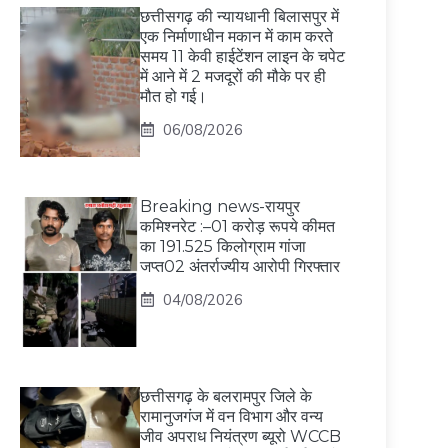
छत्तीसगढ़ की न्यायधानी बिलासपुर में
एक निर्माणाधीन मकान में काम करते
समय 11 केवी हाईटेंशन लाइन के चपेट
में आने में 2 मजदूरों की मौके पर ही
मौत हो गई।
06/08/2026
Breaking news-रायपुर
कमिश्नरेट :–01 करोड़ रूपये कीमत
का 191.525 किलोग्राम गांजा
जप्त02 अंतर्राज्यीय आरोपी गिरफ्तार
04/08/2026
छत्तीसगढ़ के बलरामपुर जिले के
रामानुजगंज में वन विभाग और वन्य
जीव अपराध नियंत्रण ब्यूरो WCCB