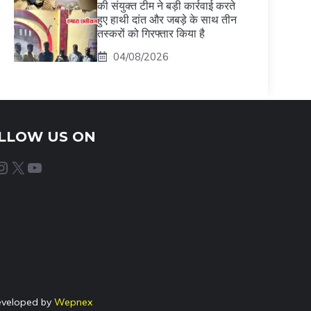
की संयुक्त टीम ने बड़ी कार्रवाई करते
हुए हाथी दांत और जबड़े के साथ तीन
तस्करों को गिरफ्तार किया है
04/08/2026
LLOW US ON
agram
X
YouTube
eveloped by
Wepnex