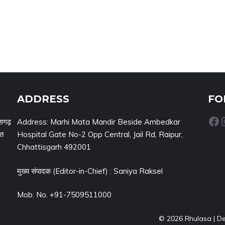
ADDRESS
FO
Facebook
Inst
सगढ़
Address: Marhi Mata Mandir Beside Ambedkar
नत
Hospital Gate No-2 Opp Central, Jail Rd, Raipur,
Chhattisgarh 492001
मुख्य संपादक (Editor-in-Chief) : Saniya Raksel
Mob. No. +91-7509511000
© 2026 Rhulasa | D