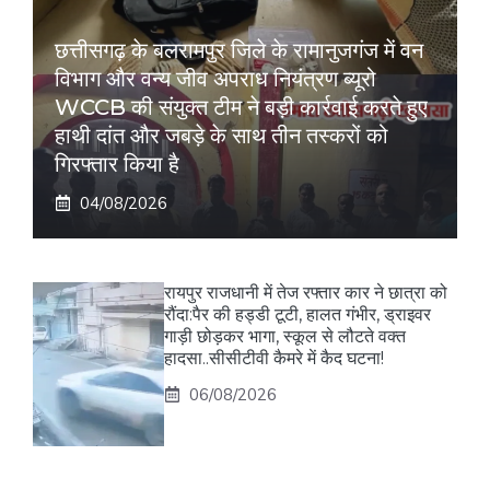
छत्तीसगढ़ के बलरामपुर जिले के रामानुजगंज में वन
विभाग और वन्य जीव अपराध नियंत्रण ब्यूरो
WCCB की संयुक्त टीम ने बड़ी कार्रवाई करते हुए
हाथी दांत और जबड़े के साथ तीन तस्करों को
गिरफ्तार किया है
04/08/2026
रायपुर राजधानी में तेज रफ्तार कार ने छात्रा को
रौंदा:पैर की हड्डी टूटी, हालत गंभीर, ड्राइवर
गाड़ी छोड़कर भागा, स्कूल से लौटते वक्त
हादसा..सीसीटीवी कैमरे में कैद घटना!
06/08/2026