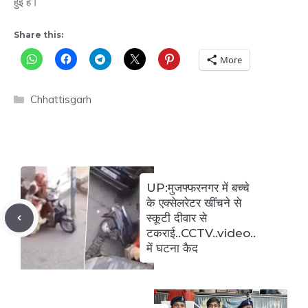
हुई है।
Share this:
More
Categories
Chhattisgarh
UP:मुजफ्फरनगर में बच्चे
के एक्सेलरेटर खींचने से
स्कूटी दीवार से
टकराई..CCTV..video..
में घटना कैद