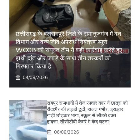
छत्तीसगढ़ के बलरामपुर जिले के रामानुजगंज में वन
विभाग और वन्य जीव अपराध नियंत्रण ब्यूरो
WCCB की संयुक्त टीम ने बड़ी कार्रवाई करते हुए
हाथी दांत और जबड़े के साथ तीन तस्करों को
गिरफ्तार किया है
04/08/2026
रायपुर राजधानी में तेज रफ्तार कार ने छात्रा को
रौंदा:पैर की हड्डी टूटी, हालत गंभीर, ड्राइवर
गाड़ी छोड़कर भागा, स्कूल से लौटते वक्त
हादसा..सीसीटीवी कैमरे में कैद घटना!
06/08/2026