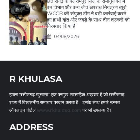
छत्तीसगढ़ के बलरामपुर जिले के रामानुजगंज में
वन विभाग और वन्य जीव अपराध नियंत्रण ब्यूरो
WCCB की संयुक्त टीम ने बड़ी कार्रवाई करते
हुए हाथी दांत और जबड़े के साथ तीन तस्करों को
गिरफ्तार किया है
04/08/2026
R KHULASA
हमारा छत्तीसगढ़ खुलासा" एक प्रमुख साप्ताहिक अख़बार है जो छत्तीसगढ़
राज्य में विश्वसनीय समाचार प्रदान करता है। इसके साथ हमारे उन्नत
ऑनलाइन पोर्टल
www.rkhulasa.com
पर भी उपलब्ध हैं।
ADDRESS