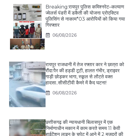
Breaking:रायपुर पुलिस कमिश्नरेट–कल्याण
ज्वेलर्स पंडरी में डकैती की योजना प्रोएक्टिव
पुलिसिंग से नाकाम*03 आरोपियों को किया गया
गिरफ्तार
06/08/2026
रायपुर राजधानी में तेज रफ्तार कार ने छात्रा को
रौंदा:पैर की हड्डी टूटी, हालत गंभीर, ड्राइवर
गाड़ी छोड़कर भागा, स्कूल से लौटते वक्त
हादसा..सीसीटीवी कैमरे में कैद घटना!
06/08/2026
छत्तीसगढ़ की न्यायधानी बिलासपुर में एक
निर्माणाधीन मकान में काम करते समय 11 केवी
हाईटेंशन लाइन के चपेट में आने में 2 मजदूरों की