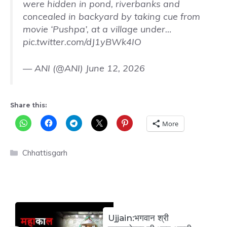
were hidden in pond, riverbanks and
concealed in backyard by taking cue from
movie ‘Pushpa’, at a village under…
pic.twitter.com/dJ1yBWk4IO
— ANI (@ANI)
June 12, 2026
Share this:
More
Categories
Chhattisgarh
Ujjain:भगवान श्री