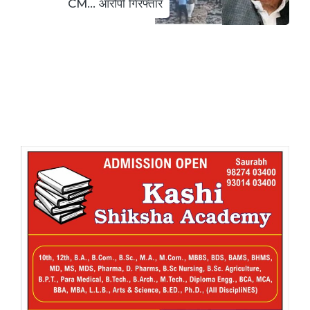
CM… आरोपी गिरफ्तार