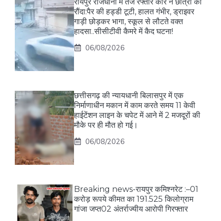
रायपुर राजधानी में तेज रफ्तार कार ने छात्रा को
रौंदा:पैर की हड्डी टूटी, हालत गंभीर, ड्राइवर
गाड़ी छोड़कर भागा, स्कूल से लौटते वक्त
हादसा..सीसीटीवी कैमरे में कैद घटना!
06/08/2026
छत्तीसगढ़ की न्यायधानी बिलासपुर में एक
निर्माणाधीन मकान में काम करते समय 11 केवी
हाईटेंशन लाइन के चपेट में आने में 2 मजदूरों की
मौके पर ही मौत हो गई।
06/08/2026
Breaking news-रायपुर कमिश्नरेट :–01
करोड़ रूपये कीमत का 191.525 किलोग्राम
गांजा जप्त02 अंतर्राज्यीय आरोपी गिरफ्तार