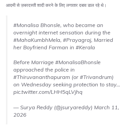
आदमी से ज़बरदस्ती शादी करने के लिए लगातार दबाव डाल रहे थे।
#Monalisa
Bhonsle, who became an
overnight internet sensation during the
#MahaKumbhMela
,
#Prayagraj
, Married
her Boyfriend Farman in
#Kerala
Before Marriage
#MonalisaBhonsle
approached the police in
#Thiruvananthapuram
(or
#Trivandrum
)
on Wednesday seeking protection to stay…
pic.twitter.com/LHH5qLVjhq
— Surya Reddy (@jsuryareddy)
March 11,
2026