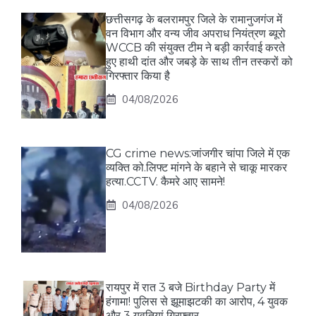
छत्तीसगढ़ के बलरामपुर जिले के रामानुजगंज में
वन विभाग और वन्य जीव अपराध नियंत्रण ब्यूरो
WCCB की संयुक्त टीम ने बड़ी कार्रवाई करते
हुए हाथी दांत और जबड़े के साथ तीन तस्करों को
गिरफ्तार किया है
04/08/2026
CG crime news:जांजगीर चांपा जिले में एक
व्यक्ति को.लिफ्ट मांगने के बहाने से चाकू मारकर
हत्या.CCTV. कैमरे आए सामने!
04/08/2026
रायपुर में रात 3 बजे Birthday Party में
हंगामा! पुलिस से झूमाझटकी का आरोप, 4 युवक
और 3 युवतियां गिरफ्तार