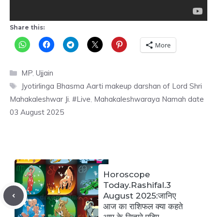
Share this:
More
Categories
MP
,
Ujjain
Tags
Jyotirlinga Bhasma Aarti makeup darshan of Lord Shri
Mahakaleshwar Ji. #Live
,
Mahakaleshwaraya Namah date
03 August 2025
Horoscope
Today.Rashifal.3
August 2025:जानिए
आज का राशिफल क्या कहते