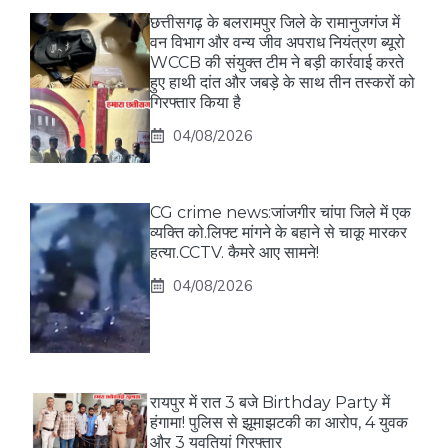
छत्तीसगढ़ के बलरामपुर जिले के रामानुजगंज में
वन विभाग और वन्य जीव अपराध नियंत्रण ब्यूरो
WCCB की संयुक्त टीम ने बड़ी कार्रवाई करते
हुए हाथी दांत और जबड़े के साथ तीन तस्करों को
गिरफ्तार किया है
04/08/2026
CG crime news:जांजगीर चांपा जिले में एक
व्यक्ति को.लिफ्ट मांगने के बहाने से चाकू मारकर
हत्या.CCTV. कैमरे आए सामने!
04/08/2026
रायपुर में रात 3 बजे Birthday Party में
हंगामा! पुलिस से झूमाझटकी का आरोप, 4 युवक
और 3 युवतियां गिरफ्तार