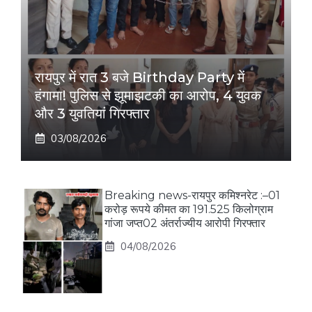
रायपुर में रात 3 बजे Birthday Party में
हंगामा! पुलिस से झूमाझटकी का आरोप, 4 युवक
और 3 युवतियां गिरफ्तार
03/08/2026
Breaking news-रायपुर कमिश्नरेट :–01
करोड़ रूपये कीमत का 191.525 किलोग्राम
गांजा जप्त02 अंतर्राज्यीय आरोपी गिरफ्तार
04/08/2026