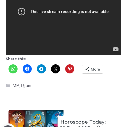
Share this:
More
Categories
MP
,
Ujjain
Horoscope Today: