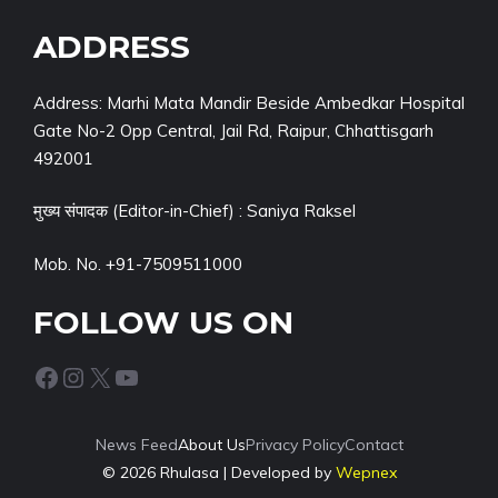
ADDRESS
Address: Marhi Mata Mandir Beside Ambedkar Hospital
Gate No-2 Opp Central, Jail Rd, Raipur, Chhattisgarh
492001
मुख्य संपादक (Editor-in-Chief) : Saniya Raksel
Mob. No. +91-7509511000
FOLLOW US ON
Facebook
Instagram
X
YouTube
News Feed
About Us
Privacy Policy
Contact
© 2026 Rhulasa | Developed by
Wepnex