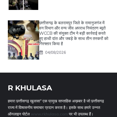
छत्तीसगढ़ के बलरामपुर जिले के रामानुजगंज में
वन विभाग और वन्य जीव अपराध नियंत्रण ब्यूरो
WCCB की संयुक्त टीम ने बड़ी कार्रवाई करते
हुए हाथी दांत और जबड़े के साथ तीन तस्करों को
गिरफ्तार किया है
04/08/2026
R KHULASA
हमारा छत्तीसगढ़ खुलासा" एक प्रमुख साप्ताहिक अख़बार है जो छत्तीसगढ़
राज्य में विश्वसनीय समाचार प्रदान करता है। इसके साथ हमारे उन्नत
ऑनलाइन पोर्टल
www.rkhulasa.com
पर भी उपलब्ध हैं।