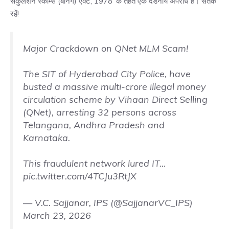
सर्कुलेशन स्कीम्स (बैनिंग) एक्ट, 1978’ के तहत एक दंडनीय अपराध है। सतर्क
रहें!
Major Crackdown on QNet MLM Scam!
The SIT of Hyderabad City Police, have
busted a massive multi-crore illegal money
circulation scheme by Vihaan Direct Selling
(QNet), arresting 32 persons across
Telangana, Andhra Pradesh and
Karnataka.
This fraudulent network lured IT…
pic.twitter.com/4TCJu3RtJX
— V.C. Sajjanar, IPS (@SajjanarVC_IPS)
March 23, 2026