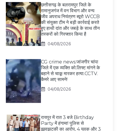
छत्तीसगढ़ के बलरामपुर जिले के
रामानुजगंज में वन विभाग और वन्य
जीव अपराध नियंत्रण ब्यूरो WCCB
की संयुक्त टीम ने बड़ी कार्रवाई करते
हुए हाथी दांत और जबड़े के साथ तीन
तस्करों को गिरफ्तार किया है
04/08/2026
CG crime news:जांजगीर चांपा
जिले में एक व्यक्ति को.लिफ्ट मांगने के
बहाने से चाकू मारकर हत्या.CCTV.
कैमरे आए सामने!
04/08/2026
रायपुर में रात 3 बजे Birthday
Party में हंगामा! पुलिस से
झूमाझटकी का आरोप, 4 युवक और 3