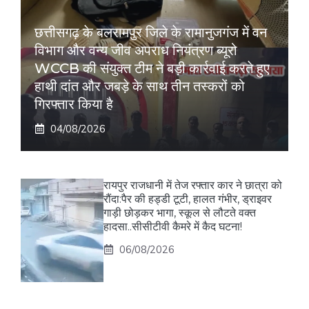
छत्तीसगढ़ के बलरामपुर जिले के रामानुजगंज में वन
विभाग और वन्य जीव अपराध नियंत्रण ब्यूरो
WCCB की संयुक्त टीम ने बड़ी कार्रवाई करते हुए
हाथी दांत और जबड़े के साथ तीन तस्करों को
गिरफ्तार किया है
04/08/2026
रायपुर राजधानी में तेज रफ्तार कार ने छात्रा को
रौंदा:पैर की हड्डी टूटी, हालत गंभीर, ड्राइवर
गाड़ी छोड़कर भागा, स्कूल से लौटते वक्त
हादसा..सीसीटीवी कैमरे में कैद घटना!
06/08/2026