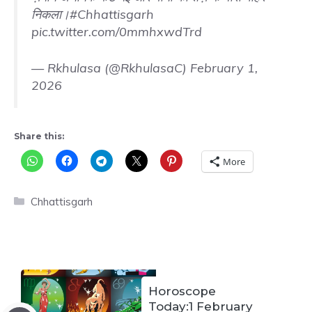
निकला।
#Chhattisgarh
pic.twitter.com/0mmhxwdTrd
— Rkhulasa (@RkhulasaC)
February 1,
2026
Share this:
More
Categories
Chhattisgarh
Horoscope
Today:1 February