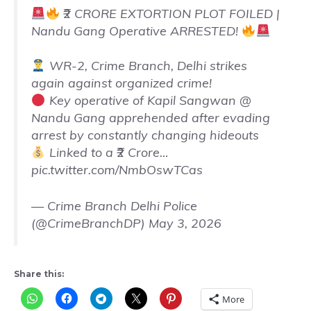
₹2 CRORE EXTORTION PLOT FOILED |
Nandu Gang Operative ARRESTED!
WR-2, Crime Branch, Delhi strikes
again against organized crime!
Key operative of Kapil Sangwan @
Nandu Gang apprehended after evading
arrest by constantly changing hideouts
Linked to a ₹2 Crore…
pic.twitter.com/NmbOswTCas
— Crime Branch Delhi Police
(@CrimeBranchDP)
May 3, 2026
Share this:
More