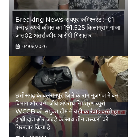
Breaking News-रायपुर कमिश्नरेट :–01
करोड़ रूपये कीमत का 191.525 किलोग्राम गांजा
जप्त02 अंतर्राज्यीय आरोपी गिरफ्तार
04/08/2026
छत्तीसगढ़ के बलरामपुर जिले के रामानुजगंज में वन
विभाग और वन्य जीव अपराध नियंत्रण ब्यूरो
WCCB की संयुक्त टीम ने बड़ी कार्रवाई करते हुए
हाथी दांत और जबड़े के साथ तीन तस्करों को
गिरफ्तार किया है