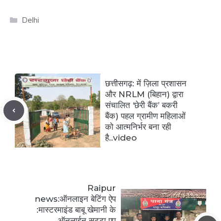
Categories
Delhi
छत्तीसगढ़: में ज़िला प्रशासन
और NRLM (बिहान) द्वारा
संचालित ‘छेरी बैंक’ बकरी
बैंक) पहल ग्रामीण महिलाओं
को आत्मनिर्भर बना रही
है..video
Raipur
news:ऑनलाइन बेटिंग ऐप
:मास्टरमाइंड बाबू खेमानी के
ऑनलाईन सट्टा एप