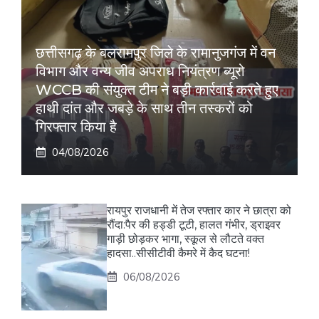
छत्तीसगढ़ के बलरामपुर जिले के रामानुजगंज में वन
विभाग और वन्य जीव अपराध नियंत्रण ब्यूरो
WCCB की संयुक्त टीम ने बड़ी कार्रवाई करते हुए
हाथी दांत और जबड़े के साथ तीन तस्करों को
गिरफ्तार किया है
04/08/2026
रायपुर राजधानी में तेज रफ्तार कार ने छात्रा को
रौंदा:पैर की हड्डी टूटी, हालत गंभीर, ड्राइवर
गाड़ी छोड़कर भागा, स्कूल से लौटते वक्त
हादसा..सीसीटीवी कैमरे में कैद घटना!
06/08/2026