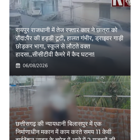
रायपुर राजधानी में तेज रफ्तार कार ने छात्रा को
रौंदा:पैर की हड्डी टूटी, हालत गंभीर, ड्राइवर गाड़ी
छोड़कर भागा, स्कूल से लौटते वक्त
हादसा..सीसीटीवी कैमरे में कैद घटना!
06/08/2026
छत्तीसगढ़ की न्यायधानी बिलासपुर में एक
निर्माणाधीन मकान में काम करते समय 11 केवी
हाईटेंशन लाइन के चपेट में आने में 2 मजदूरों की