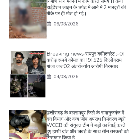
निर्माणाधीन मकान में काम करते समय 11 केवी
हाईटेंशन लाइन के चपेट में आने में 2 मजदूरों की
मौके पर ही मौत हो गई।
06/08/2026
Breaking news-रायपुर कमिश्नरेट :–01
करोड़ रूपये कीमत का 191.525 किलोग्राम
गांजा जप्त02 अंतर्राज्यीय आरोपी गिरफ्तार
04/08/2026
छत्तीसगढ़ के बलरामपुर जिले के रामानुजगंज में
वन विभाग और वन्य जीव अपराध नियंत्रण ब्यूरो
WCCB की संयुक्त टीम ने बड़ी कार्रवाई करते
हुए हाथी दांत और जबड़े के साथ तीन तस्करों को
गिरफ्तार किया है