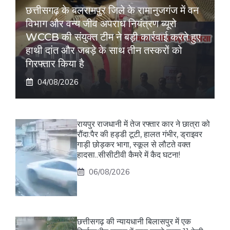
छत्तीसगढ़ के बलरामपुर जिले के रामानुजगंज में वन
विभाग और वन्य जीव अपराध नियंत्रण ब्यूरो
WCCB की संयुक्त टीम ने बड़ी कार्रवाई करते हुए
हाथी दांत और जबड़े के साथ तीन तस्करों को
गिरफ्तार किया है
04/08/2026
रायपुर राजधानी में तेज रफ्तार कार ने छात्रा को
रौंदा:पैर की हड्डी टूटी, हालत गंभीर, ड्राइवर
गाड़ी छोड़कर भागा, स्कूल से लौटते वक्त
हादसा..सीसीटीवी कैमरे में कैद घटना!
06/08/2026
छत्तीसगढ़ की न्यायधानी बिलासपुर में एक