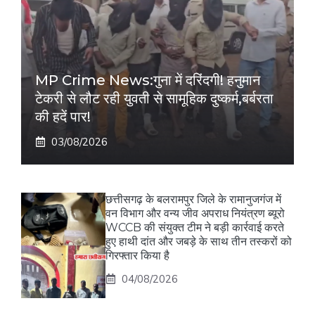
MP Crime News:गुना में दरिंदगी! हनुमान
टेकरी से लौट रही युवती से सामूहिक दुष्कर्म,बर्बरता
की हदें पार!
03/08/2026
छत्तीसगढ़ के बलरामपुर जिले के रामानुजगंज में
वन विभाग और वन्य जीव अपराध नियंत्रण ब्यूरो
WCCB की संयुक्त टीम ने बड़ी कार्रवाई करते
हुए हाथी दांत और जबड़े के साथ तीन तस्करों को
गिरफ्तार किया है
04/08/2026