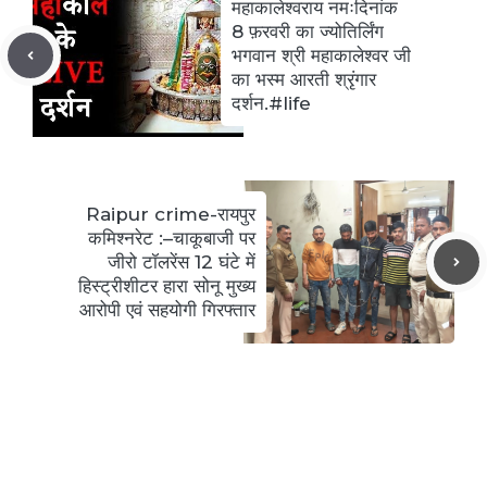
महाकालेश्वराय नमःदिनांक
8 फ़रवरी का ज्योतिर्लिंग
भगवान श्री महाकालेश्वर जी
का भस्म आरती श्रृंगार
दर्शन.#life
Raipur crime-रायपुर
कमिश्नरेट :–चाकूबाजी पर
जीरो टॉलरेंस 12 घंटे में
हिस्ट्रीशीटर हारा सोनू मुख्य
आरोपी एवं सहयोगी गिरफ्तार