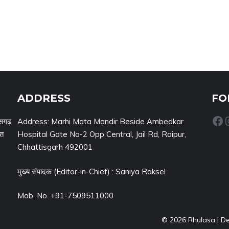
ADDRESS
FO
Facebook
Inst
सगढ़
Address: Marhi Mata Mandir Beside Ambedkar
नत
Hospital Gate No-2 Opp Central, Jail Rd, Raipur,
Chhattisgarh 492001
मुख्य संपादक (Editor-in-Chief) : Saniya Raksel
Mob. No. +91-7509511000
© 2026 Rhulasa | D