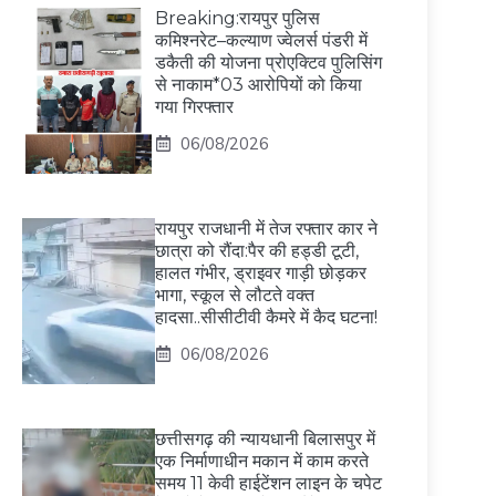
Breaking:रायपुर पुलिस
कमिश्नरेट–कल्याण ज्वेलर्स पंडरी में
डकैती की योजना प्रोएक्टिव पुलिसिंग
से नाकाम*03 आरोपियों को किया
गया गिरफ्तार
06/08/2026
रायपुर राजधानी में तेज रफ्तार कार ने
छात्रा को रौंदा:पैर की हड्डी टूटी,
हालत गंभीर, ड्राइवर गाड़ी छोड़कर
भागा, स्कूल से लौटते वक्त
हादसा..सीसीटीवी कैमरे में कैद घटना!
06/08/2026
छत्तीसगढ़ की न्यायधानी बिलासपुर में
एक निर्माणाधीन मकान में काम करते
समय 11 केवी हाईटेंशन लाइन के चपेट