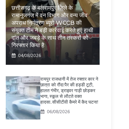
छत्तीसगढ़ के बलरामपुर जिले के
रामानुजगंज में वन विभाग और वन्य जीव
अपराध नियंत्रण ब्यूरो WCCB की
संयुक्त टीम ने बड़ी कार्रवाई करते हुए हाथी
दांत और जबड़े के साथ तीन तस्करों को
गिरफ्तार किया है
04/08/2026
रायपुर राजधानी में तेज रफ्तार कार ने
छात्रा को रौंदा:पैर की हड्डी टूटी,
हालत गंभीर, ड्राइवर गाड़ी छोड़कर
भागा, स्कूल से लौटते वक्त
हादसा..सीसीटीवी कैमरे में कैद घटना!
06/08/2026