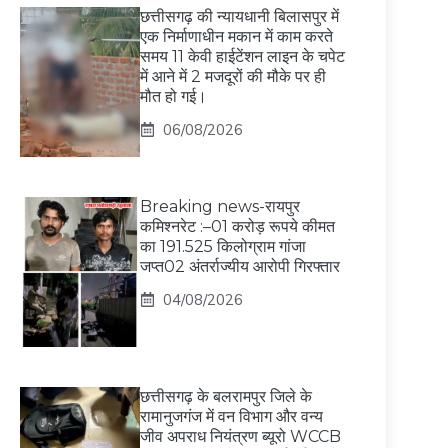
छत्तीसगढ़ की न्यायधानी बिलासपुर में
एक निर्माणाधीन मकान में काम करते
समय 11 केवी हाईटेंशन लाइन के चपेट
में आने में 2 मजदूरों की मौके पर ही
मौत हो गई।
06/08/2026
Breaking news-रायपुर
कमिश्नरेट :–01 करोड़ रूपये कीमत
का 191.525 किलोग्राम गांजा
जप्त02 अंतर्राज्यीय आरोपी गिरफ्तार
04/08/2026
छत्तीसगढ़ के बलरामपुर जिले के
रामानुजगंज में वन विभाग और वन्य
जीव अपराध नियंत्रण ब्यूरो WCCB