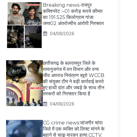
Breaking news-रायपुर
कमिश्नरेट :–01 करोड़ रूपये कीमत
का 191.525 किलोग्राम गांजा
जप्त02 अंतर्राज्यीय आरोपी गिरफ्तार
04/08/2026
छत्तीसगढ़ के बलरामपुर जिले के
रामानुजगंज में वन विभाग और वन्य
जीव अपराध नियंत्रण ब्यूरो WCCB
की संयुक्त टीम ने बड़ी कार्रवाई करते
हुए हाथी दांत और जबड़े के साथ तीन
तस्करों को गिरफ्तार किया है
04/08/2026
CG crime news:जांजगीर चांपा
जिले में एक व्यक्ति को.लिफ्ट मांगने के
बहाने से चाकू मारकर हत्या.CCTV.