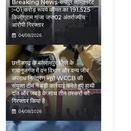
Breaking News-रायपुर कमिश्नरेट
:–01 करोड़ रूपये कीमत का 191.525
किलोग्राम गांजा जप्त02 अंतर्राज्यीय
आरोपी गिरफ्तार
04/08/2026
छत्तीसगढ़ के बलरामपुर जिले के
रामानुजगंज में वन विभाग और वन्य जीव
अपराध नियंत्रण ब्यूरो WCCB की
संयुक्त टीम ने बड़ी कार्रवाई करते हुए हाथी
दांत और जबड़े के साथ तीन तस्करों को
गिरफ्तार किया है
04/08/2026