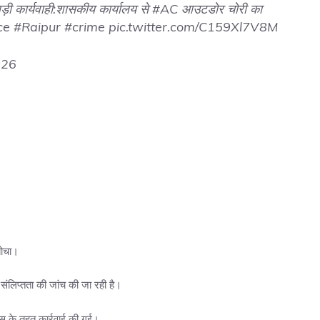
ड़ी कार्यवाही:शासकीय कार्यालय से
#AC
आउटडोर चोरी का
ce
#Raipur
#crime
pic.twitter.com/C159Xl7V8M
026
बोचा।
 संलिप्तता की जांच की जा रही है।
स के तहत कार्रवाई की गई।