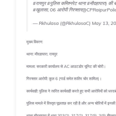
#रायपुर
#पुलिस
कमिश्नरेट थाना
#मौदहापारा
) की ब
#खुलासा
, 06 आरोपी गिरफ्तार
@CPRaipurPoli
— Rkhulasa (@RkhulasaC)
May 13, 2
मुख्य विवरण:
थाना: मौदहापारा, रायपुर
मामला: सरकारी कार्यालय से AC आउटडोर यूनिट की चोरी।
गिरफ्तार आरोपी: कुल 6 (गार्ड समेत शातिर चोर शामिल)।
कार्यवाही: पुलिस ने त्वरित कार्यवाही करते हुए सभी आरोपियों को धरद
पुलिस मामले में विस्तृत पूछताछ कर रही है और अन्य चोरियों में इनकी
थाना मौदहापारा में धारा 303(2), 317(2), 317(5), 3(5) बीएनए