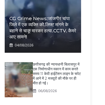
CG Crime News:जांजगीर चांपा
जिले में एक व्यक्ति को.लिफ्ट मांगने के
बहाने से चाकू मारकर हत्या.CCTV. कैमरे
आए सामने!
04/08/2026
छत्तीसगढ़ की न्यायधानी बिलासपुर में
एक निर्माणाधीन मकान में काम करते
समय 11 केवी हाईटेंशन लाइन के चपेट
में आने में 2 मजदूरों की मौके पर ही
मौत हो गई।
06/08/2026