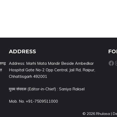
ADDRESS
FO
Facebook
Inst
सगढ़
Address: Marhi Mata Mandir Beside Ambedkar
नत
Hospital Gate No-2 Opp Central, Jail Rd, Raipur,
Chhattisgarh 492001
मुख्य संपादक (Editor-in-Chief) : Saniya Raksel
Mob. No. +91-7509511000
© 2026 Rhulasa | D