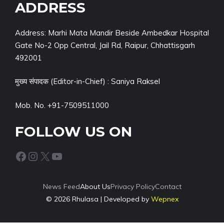
ADDRESS
Address: Marhi Mata Mandir Beside Ambedkar Hospital
Gate No-2 Opp Central, Jail Rd, Raipur, Chhattisgarh
492001
मुख्य संपादक (Editor-in-Chief) : Saniya Raksel
Mob. No. +91-7509511000
FOLLOW US ON
Facebook
Instagram
X
YouTube
News Feed
About Us
Privacy Policy
Contact
© 2026 Rhulasa | Developed by
Wepnex