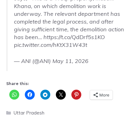
Khana, on which demolition work is
underway. The relevant department has
completed the legal process, and after
giving sufficient time, the demolition action
has been…
https://t.co/QdDrf5s1KO
pic.twitter.com/hKtX31W43t
— ANI (@ANI)
May 11, 2026
Share this:
More
Categories
Uttar Pradesh