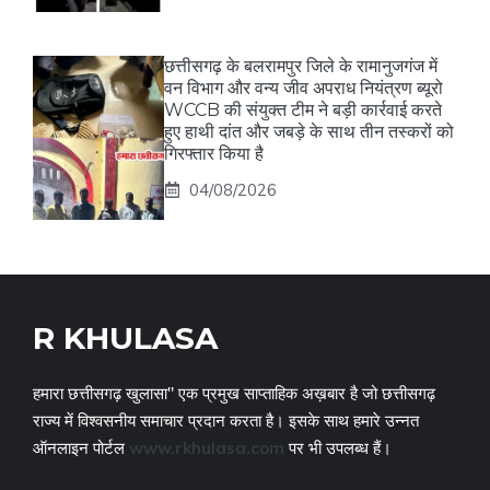
छत्तीसगढ़ के बलरामपुर जिले के रामानुजगंज में
वन विभाग और वन्य जीव अपराध नियंत्रण ब्यूरो
WCCB की संयुक्त टीम ने बड़ी कार्रवाई करते
हुए हाथी दांत और जबड़े के साथ तीन तस्करों को
गिरफ्तार किया है
04/08/2026
R KHULASA
हमारा छत्तीसगढ़ खुलासा" एक प्रमुख साप्ताहिक अख़बार है जो छत्तीसगढ़
राज्य में विश्वसनीय समाचार प्रदान करता है। इसके साथ हमारे उन्नत
ऑनलाइन पोर्टल
www.rkhulasa.com
पर भी उपलब्ध हैं।