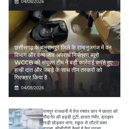
04/08/2026
छत्तीसगढ़ के बलरामपुर जिले के रामानुजगंज में वन
विभाग और वन्य जीव अपराध नियंत्रण ब्यूरो
WCCB की संयुक्त टीम ने बड़ी कार्रवाई करते हुए
हाथी दांत और जबड़े के साथ तीन तस्करों को
गिरफ्तार किया है
04/08/2026
रायपुर राजधानी में तेज रफ्तार कार ने छात्रा को
रौंदा:पैर की हड्डी टूटी, हालत गंभीर, ड्राइवर
गाड़ी छोड़कर भागा, स्कूल से लौटते वक्त
हादसा..सीसीटीवी कैमरे में कैद घटना!