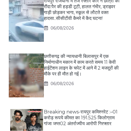
रायपुर राजधानी में तेज रफ्तार कार ने छात्रा को
रौंदा:पैर की हड्डी टूटी, हालत गंभीर, ड्राइवर
गाड़ी छोड़कर भागा, स्कूल से लौटते वक्त
हादसा..सीसीटीवी कैमरे में कैद घटना!
06/08/2026
छत्तीसगढ़ की न्यायधानी बिलासपुर में एक
निर्माणाधीन मकान में काम करते समय 11 केवी
हाईटेंशन लाइन के चपेट में आने में 2 मजदूरों की
मौके पर ही मौत हो गई।
06/08/2026
Breaking news-रायपुर कमिश्नरेट :–01
करोड़ रूपये कीमत का 191.525 किलोग्राम
गांजा जप्त02 अंतर्राज्यीय आरोपी गिरफ्तार